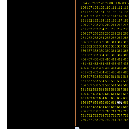
74
75
76
77
78
79
80
81
82
83
8
106
107
108
109
110
111
112
113
131
132
133
134
135
136
137
138
156
157
158
159
160
161
162
163
181
182
183
184
185
186
187
188
206
207
208
209
210
211
212
213
231
232
233
234
235
236
237
238
256
257
258
259
260
261
262
263
281
282
283
284
285
286
287
288
306
307
308
309
310
311
312
313
331
332
333
334
335
336
337
338
356
357
358
359
360
361
362
363
381
382
383
384
385
386
387
388
406
407
408
409
410
411
412
413
431
432
433
434
435
436
437
438
456
457
458
459
460
461
462
463
481
482
483
484
485
486
487
488
506
507
508
509
510
511
512
513
531
532
533
534
535
536
537
538
556
557
558
559
560
561
562
563
581
582
583
584
585
586
587
588
606
607
608
609
610
611
612
613
631
632
633
634
635
636
637
638
662
656
657
658
659
660
661
663
681
682
683
684
685
686
687
688
706
707
708
709
710
711
712
713
731
732
733
734
735
736
737
738
756
757
758
759
760
761
762
763