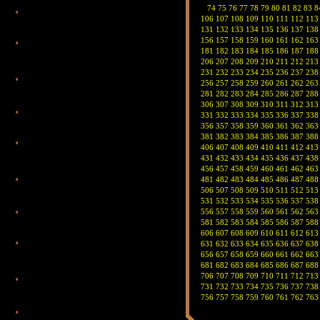
74
75
76
77
78
79
80
81
82
83
8
106
107
108
109
110
111
112
113
131
132
133
134
135
136
137
138
156
157
158
159
160
161
162
163
181
182
183
184
185
186
187
188
206
207
208
209
210
211
212
213
231
232
233
234
235
236
237
238
256
257
258
259
260
261
262
263
281
282
283
284
285
286
287
288
306
307
308
309
310
311
312
313
331
332
333
334
335
336
337
338
356
357
358
359
360
361
362
363
381
382
383
384
385
386
387
388
406
407
408
409
410
411
412
413
431
432
433
434
435
436
437
438
456
457
458
459
460
461
462
463
481
482
483
484
485
486
487
488
506
507
508
509
510
511
512
513
531
532
533
534
535
536
537
538
556
557
558
559
560
561
562
563
581
582
583
584
585
586
587
588
606
607
608
609
610
611
612
613
631
632
633
634
635
636
637
638
656
657
658
659
660
661
662
663
681
682
683
684
685
686
687
688
706
707
708
709
710
711
712
713
731
732
733
734
735
736
737
738
756
757
758
759
760
761
762
763