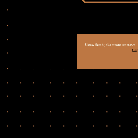
Ustaw Sztab jako strone startowa
Cop