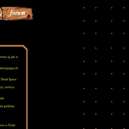
.
eraz są jak w
intrygujących
a Dead Space
ęcy; twórcy
sób
eż godzinę
era w Early